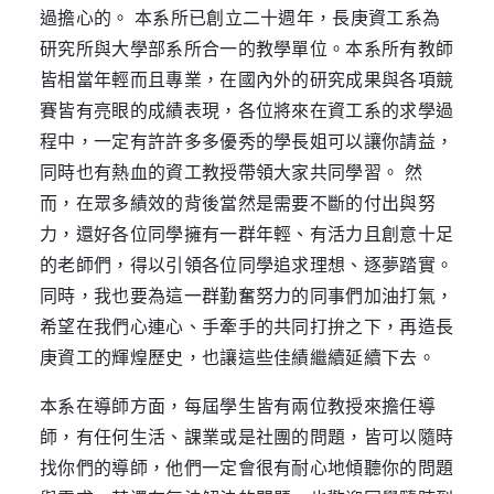
過擔心的。 本系所已創立二十週年，長庚資工系為
研究所與大學部系所合一的教學單位。本系所有教師
皆相當年輕而且專業，在國內外的研究成果與各項競
賽皆有亮眼的成績表現，各位將來在資工系的求學過
程中，一定有許許多多優秀的學長姐可以讓你請益，
同時也有熱血的資工教授帶領大家共同學習。 然
而，在眾多績效的背後當然是需要不斷的付出與努
力，還好各位同學擁有一群年輕、有活力且創意十足
的老師們，得以引領各位同學追求理想、逐夢踏實。
同時，我也要為這一群勤奮努力的同事們加油打氣，
希望在我們心連心、手牽手的共同打拚之下，再造長
庚資工的輝煌歷史，也讓這些佳績繼續延續下去。
本系在導師方面，每屆學生皆有兩位教授來擔任導
師，有任何生活、課業或是社團的問題，皆可以隨時
找你們的導師，他們一定會很有耐心地傾聽你的問題