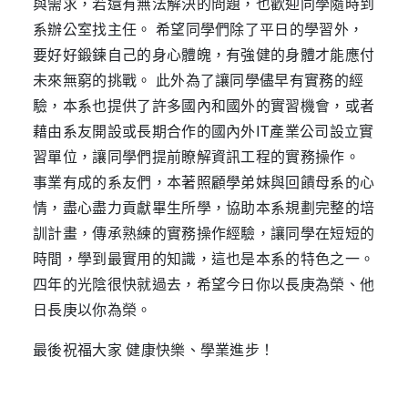
與需求，若還有無法解決的問題，也歡迎同學隨時到
系辦公室找主任。 希望同學們除了平日的學習外，
要好好鍛鍊自己的身心體魄，有強健的身體才能應付
未來無窮的挑戰。 此外為了讓同學儘早有實務的經
驗，本系也提供了許多國內和國外的實習機會，或者
藉由系友開設或長期合作的國內外IT產業公司設立實
習單位，讓同學們提前瞭解資訊工程的實務操作。
事業有成的系友們，本著照顧學弟妹與回饋母系的心
情，盡心盡力貢獻畢生所學，協助本系規劃完整的培
訓計畫，傳承熟練的實務操作經驗，讓同學在短短的
時間，學到最實用的知識，這也是本系的特色之一。
四年的光陰很快就過去，希望今日你以長庚為榮、他
日長庚以你為榮。
最後祝福大家 健康快樂、學業進步！