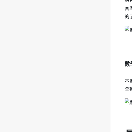
結
言
的
數
本
會