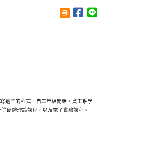
分享至臉書
分享至 Line
友善列印(另開視窗)
撰寫適宜的程式。自二年級開始，資工系學
計等硬體理論課程，以及電子實驗課程。