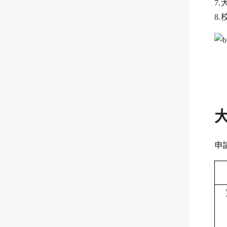
7
8
申