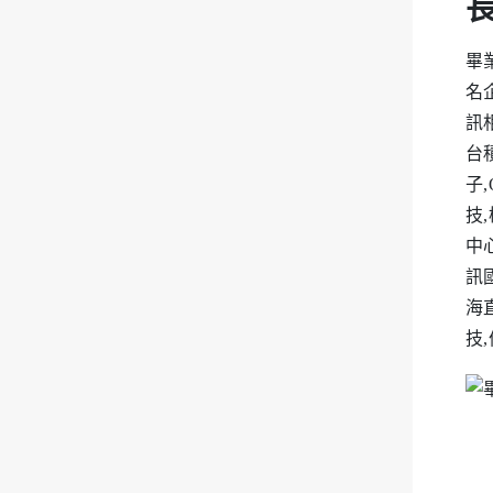
畢業
名
訊
台積
子
技
中
訊
海
技,