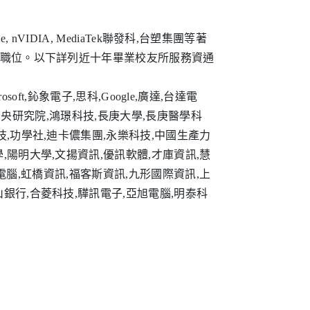
, nVIDIA, MediaTek聯發科,台塑集團等著
O等職位。以下詳列近十年畢業校友所服務資通
rosoft,鈊象電子,思科,Google,廣達,台達電
院,中央研究院,鴻璟科技,長庚大學,長庚醫學科
技,功學社,迪卡儂集團,永樂科技,中國生產力
,陽明大學,文揚資訊,優訊軟體,才庫資訊,慧
仁寶電腦,虹橋資訊,福客斯資訊,九形國際資訊,上
銀行,合菱科技,驊訊電子,亞旭電腦,明泰科