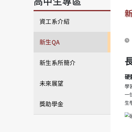
高中生專區
新
資工系介紹
新生QA
新生系所簡介
硬
未來展望
學
一
獎助學金
生