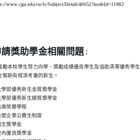
ps://www.cgu.edu.tw/lc/Subject/Detail/40652?nodeId=11982
申請獎助學金相關問題
：
鼓勵本校學生努力向學，獎勵成績優良學生及協助清寒優秀學生
金幫助有經濟考量的新生。
.大學部優秀新生金質奬學金
.大學部優秀新生銀質獎學金
.長庚榮譽學程
.台塑企業公費生制度
.招生獎學金
.校內優良獎學金