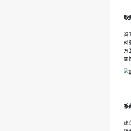
軟
資
就
方
關
系
建