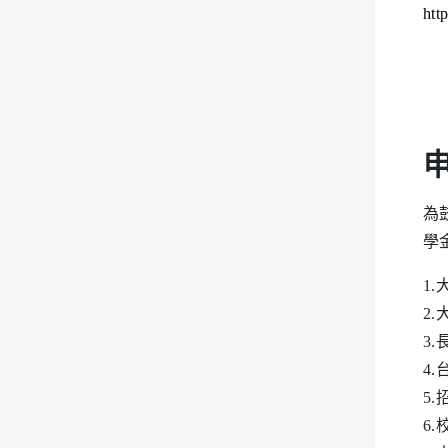
htt
為
學
1
2
3
4
5
6