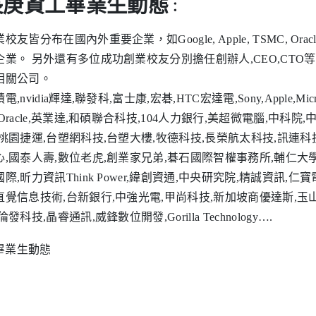
長庚資工畢業生動態
：
校友皆分布在國內外重要企業，如Google, Apple, TSMC, Oracle
企業。 另外還有多位成功創業校友分別擔任創辦人,CEO,CT
相關公司。
電,nvidia輝達,聯發科,富士康,宏碁,HTC宏達電,Sony,Apple,Mic
,Oracle,英業達,和碩聯合科技,104人力銀行,美超微電腦,中科
,桃園捷運,台塑網科技,台塑大樓,牧德科技,長榮航太科技,訊連科
心,國泰人壽,數位老虎,創業家兄弟,碁石國際智權事務所,輔仁大學
國際,昕力資訊Think Power,緯創資通,中央研究院,精誠資訊,
直覺信息技術,台新銀行,中強光電,甲尚科技,新加坡商優達斯,玉山
倫發科技,晶睿通訊,威鋒數位開發,Gorilla Technology….