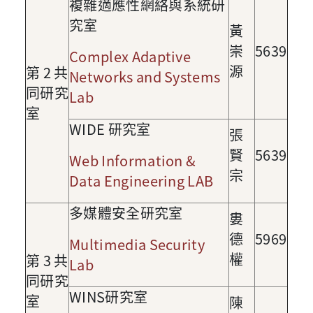
複雜適應性網絡與系統研
究室
黃
崇
5639
Complex Adaptive
源
第
2
共
Networks and Systems
同研究
Lab
室
WIDE 研究室
張
賢
5639
Web Information &
宗
Data Engineering LAB
多媒體安全研究室
婁
德
5969
Multimedia Security
權
第
3
共
Lab
同研究
WINS研究室
室
陳