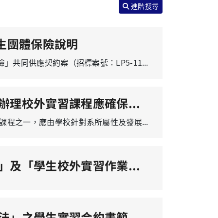
進階搜尋
生團體保險說明
依據115學年度「大專校院校外實習學生團體保險」共同供應契約案（招標案號：LP5-115011），由新光產物保險股份有限公司承作本校校外實習學生團體保險，相關說明如下： 一、履約期間 115年8月1日00時起至116年7月31日24時止。 二、保障範圍及內容 本保險承保非因疾病所引起之突發意外事故（24小時保障），例如天災、交通事故等；惟酒後駕車、自殺等情形不予理賠。 依實習合約性質分為「工作型」及「一般型」： （一）工作型 適用對象：系所與合作機構簽訂之實習合約為僱傭關係版本者。 定義：於實習期間從事學習訓練以外之勞務提供或工作事實之實習學生。 保障內容： A.意外身故保額：新臺幣200萬元整。 B.意外失能保障：依失能等級給付新臺幣10萬至200萬元。 C.意外傷害事故門診醫療保障：門診(含急診)實支實付最高給付新臺幣5萬元。 D.意外傷害事故住院醫療保障：每日給付新臺幣1,000元。 C+D項目保險期間內合計最高給付5萬元。 （二）一般型 適用對象：系所與合作機構簽訂之實習合約為非僱傭關係版本者。 定義：於實習期間全程未從事學習訓練以外之勞務提供或工作事實，且不適用依《勞動基準法》辦理實習契約之實習學生。 保障內容： A.意外身故保額：新臺幣400萬元整。 B.意外失能保障：依失能等級給付新臺幣20萬至400萬元。 C.意外傷害事故門診醫療保障：門診(含急診)實支實付最高給付新臺幣10萬元。 D.意外傷害事故住院醫療保障：每日給付新臺幣1,000元。 E. 意外傷害事故住院醫療增額保障：每日給付新臺幣1,000元。 C+D+E項目保險期間內合計最高給付10萬元。 三、保險期間 可投保一年、11個月、10個月、9個月、8個月、7個月、6個月、5個月、4個月、3個月、2個月、1個月(不滿1個月視為1個月)、1日 四、保險費(單位新台幣) 保險期間 工作型 一般型 12個月 382元 669元 11個月 363元 636元 10個月 344元 602元 9個月 325元 569元 8個月 306元 535元 7個月 287元 502元 6個月 248元 435元 5個月 210元 368元 4個月 172元 301元 3個月 134元 234元 2個月 96元 167元 1個月(含不滿1個月) 57元 100元 1日 19元 33元 115年「大專校院校外實習生團體保險」簡報
轉知教育部來函：重申大專校院辦理校外實習課程應確保學生實習權益及實習場所安全性，詳如說明，請查照。
一、大專校院辦理校外實習，其性質屬學校正式課程之一，應由學校針對系所屬性及發展，對應產業發展需求及核心專業能力，並結合學生未來就業及職涯發展所需技能妥善規劃學習內容，先予敘明。 二、實習合作機構應由學校依「專科以上學校產學合作實施辦法」第6條第4項規定，先就實務學習內容專業性、學生實習權益及實習場所安全性等，建立評估機制，並派員至實習機構現場評估後，作成紀錄，後續經學校校外實習委員會確定後始得列為實習機構名單，不得要求學生自行尋找實習機構；且校外實習學分數及實習時數應依課程目標妥適安排，不得由學生逕予參加校外單位開辦之計畫或活動折抵實習課程學分。 三、倘實習機構為跨國企業，請學校優先考量陸港澳以外之國家地區，或規劃與歐美日韓等先進國家之機構合作；若經學校周延評估後，仍有前往大陸地區進行校外實習之必要性，應依「臺灣地區與大陸地區人民關係條例」第33-1條規定，先報經本部許可，始能與大陸地區進行實習合作。 四、另重申本部114年4月9日臺教文（二）字第1142501368號函規定，以學校名義辦理赴陸教育交流活動，不論實體、視訊（線上）皆應於活動起始日1個月前及活動完成後1個月內至本部「赴陸教育交流活動登錄平臺」填報。另提醒師生赴陸交流風險，活動應遵守兩岸政策立場及法令規定，秉持對等尊嚴原則，避免涉有政治目的或政治性內容，對陸方主動邀約應提高警覺。
「學生實習審議委員會設置辦法」及「學生校外實習作業辦法」已於114年6月24日經行政會議修訂通過，並自發布日施行。
「長庚大學學生校外實習作業辦法」之學生實習合約書範本已於113年7月19日簽准修訂通過，並自即日起開始生效。