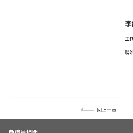
李
工
聯
回上一頁
教職員相關