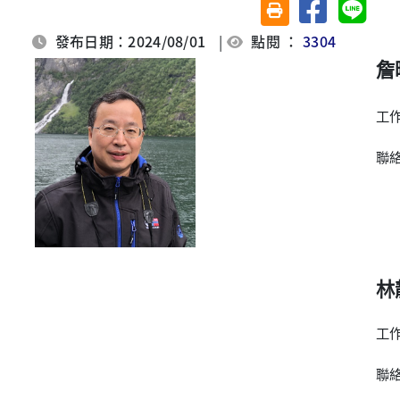
分享至臉書
分享至 
友善列印(另開視窗)
發布日期：2024/08/01
|
點閱 ：
3304
詹
工
聯
林
工
聯