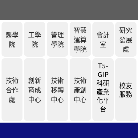
智慧
研究
醫學
工學
管理
會計
運算
發展
院
院
學院
室
學院
處
T5-
GIP
技術
創新
技術
技術
科研
校友
合作
育成
移轉
產創
產業
服務
處
中心
中心
中心
化平
台