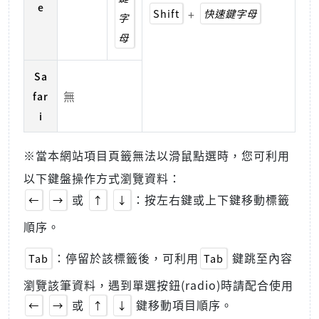
e
Shift
+
快速鍵字母
字
母
Sa
無
far
i
※當本網站項目頁籤無法以滑鼠點選時，您可利用
以下鍵盤操作方式瀏覽資料：
或
：按左右鍵或上下鍵移動標籤
←
→
↑
↓
順序。
：停留於該標籤後，可利用
鍵跳至內容
Tab
Tab
瀏覽該筆資料，遇到單選按鈕(radio)時請配合使用
或
鍵移動項目順序。
←
→
↑
↓