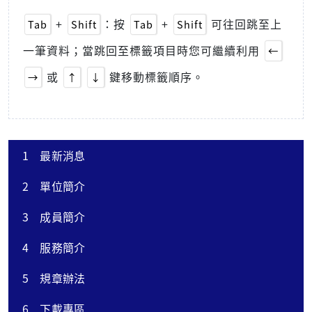
+
：按
+
可往回跳至上
Tab
Shift
Tab
Shift
一筆資料；當跳回至標籤項目時您可繼續利用
←
或
鍵移動標籤順序。
→
↑
↓
1
最新消息
2
單位簡介
3
成員簡介
4
服務簡介
5
規章辦法
6
下載專區