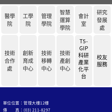
智慧
研究
醫學
工學
管理
會計
運算
發展
院
院
學院
室
學院
處
T5-
GIP
技術
創新
技術
技術
科研
校友
合作
育成
移轉
產創
產業
服務
處
中心
中心
中心
化平
台
單位位置：管理大樓12樓
傳 真：(03) 211-8297