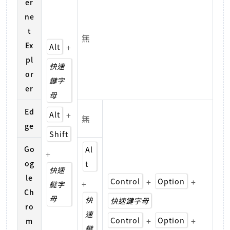
er
ne
t
無
Ex
Alt
+
pl
快速
or
鍵字
er
母
Ed
Alt
+
無
ge
Shift
Go
Al
+
og
t
快速
le
Control
+
Option
+
+
鍵字
Ch
母
快
快速鍵字母
ro
速
Control
+
Option
+
m
鍵