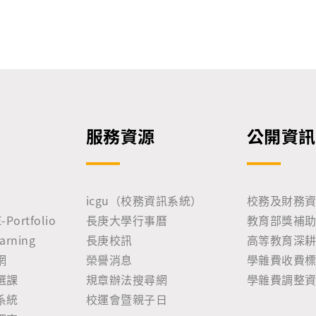
服務資源
公開資訊
icgu（校務資訊系統）
校務及財務
ortfolio
長庚大學行事曆
教育部獎補
rning
長庚校訊
高等教育深
網
榮譽消息
學雜費收費
選課
規章辦法搜尋網
學雜費調整
系統
校運會暨親子日