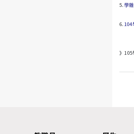
5.
學雜
6.
10
》10