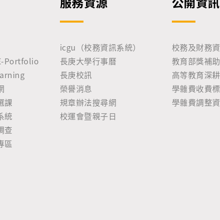
服務資源
公開資訊
icgu（校務資訊系統）
校務及財務
ortfolio
長庚大學行事曆
教育部獎補
rning
長庚校訊
高等教育深
網
榮譽消息
學雜費收費
選課
規章辦法搜尋網
學雜費調整
系統
校運會暨親子日
調查
專區