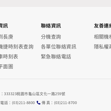
資訊
聯絡資訊
友善連
到長庚
分機查詢
相關機
機捷時刻表查詢
各單位聯絡資訊
隱私權
車時刻表
緊急聯絡電話
平面圖
ram
utube專欄
址：333323桃園市龜山區文化一路259號
電話：(03)211-8800
傳 真：(03)211-8700