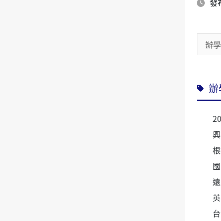
發布
辦
辦
2
興
根
國
遠
英
台