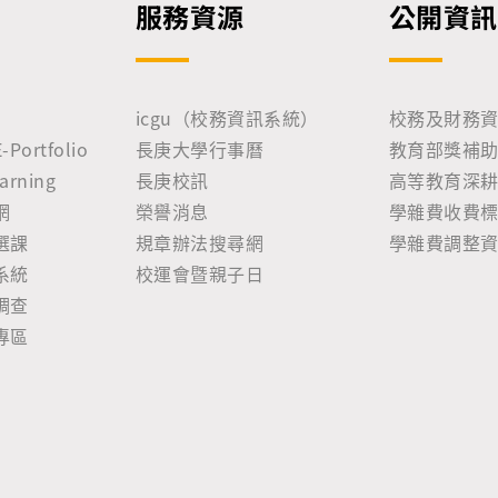
服務資源
公開資訊
icgu（校務資訊系統）
校務及財務
ortfolio
長庚大學行事曆
教育部獎補
rning
長庚校訊
高等教育深
網
榮譽消息
學雜費收費
選課
規章辦法搜尋網
學雜費調整
系統
校運會暨親子日
調查
專區