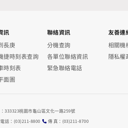
資訊
聯絡資訊
友善連
到長庚
分機查詢
相關機
機捷時刻表查詢
各單位聯絡資訊
隱私權
車時刻表
緊急聯絡電話
平面圖
ram
utube專欄
址：333323桃園市龜山區文化一路259號
電話：(03)211-8800
傳 真：(03)211-8700