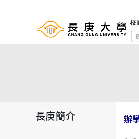
校
搜
長庚簡介
辦