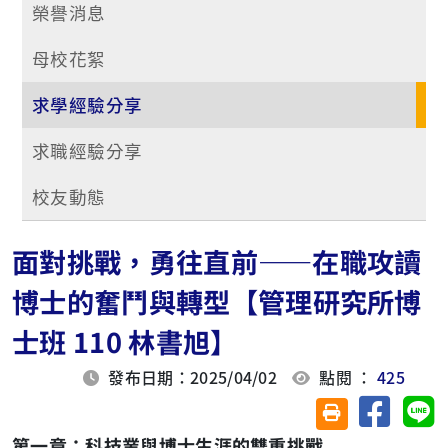
榮譽消息
母校花絮
求學經驗分享
求職經驗分享
校友動態
面對挑戰，勇往直前——在職攻讀
博士的奮鬥與轉型【管理研究所博
士班 110 林書旭】
發布日期：2025/04/02
點閱 ：
425
分享至臉
分
友善列印(另開視
第一章：科技業與博士生涯的雙重挑戰