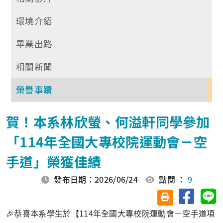
環境介紹
畢業出路
相關新聞
榮譽事蹟
賀！本系林欣螢、何溢軒同學參加
「114年全國大專校院運動會－空
手道」榮獲佳績
發布日期：2026/06/24
點閱 ：
9
分享至臉
分
友善列印(另開視
🎉恭喜本系學生於【114年全國大專校院運動會－空手道項