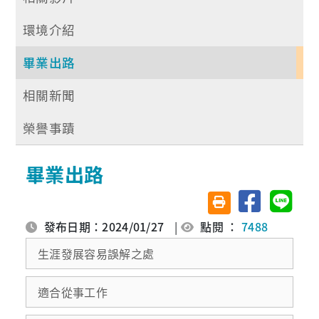
環境介紹
畢業出路
相關新聞
榮譽事蹟
畢業出路
分享至臉書
分享至 
友善列印(另開視窗)
發布日期：2024/01/27
|
點閱 ：
7488
生涯發展容易誤解之處
適合從事工作