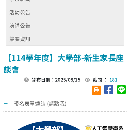
活動公告
演講公告
競賽資訊
【114學年度】大學部-新⽣家⻑座
談會
發布日期：2025/08/15
點閱 ：
181
分享至臉
分
友善列印(另開視
報名表單連結 (請點我)