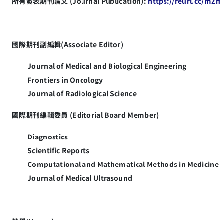
所有發表期刊論文 (Journal Publication):
https://reurl.cc/m
國際期刊副編輯
(Associate Editor)
Journal of Medical and Biological Engineering
Frontiers in Oncology
Journal of Radiological Science
國際期刊編輯委員 (Editorial Board Member)
Diagnostics
Scientific Reports
Computational and Mathematical Methods in Medicine
Journal of Medical Ultrasound