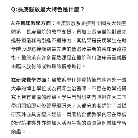
Q:
長庚
醫放最大特色是什麼？
A:
在臨床教學方面：
長庚醫放系是擁有全國最大醫療
體系—長庚醫院的教學支援，再加上長庚醫院對最先
進醫療儀器的引進不遺餘力，其結果是長庚學生在就
學階段即能接觸到最先進的儀器及最新的臨床治療技
術，醫放系有許多實驗課是在醫院利用臨床貴重儀器
由臨床放射師或物理師指導進行。
在研究教學方面：
醫放系專任師資皆擁有國內外一流
大學的博士學位或為資深主治醫師，不管在教學或研
究上皆有豐厚的經驗。學生若對研究有興趣在大二下
學期開始即可修習專題研究，大部分的老師除了基礎
研究外亦具有臨床經驗，兩者結合使教學內容在單調
的理論推導外亦能加入活潑生動的實際範例增加學習
樂趣。