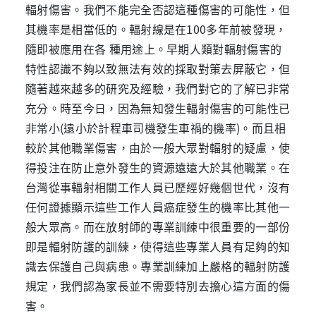
輻射傷害。我們不能完全否認這種傷害的可能性，但
其機率是相當低的。輻射線是在
100
多年前被發現，
隨即被應用在各 種用途上。早期人類對輻射傷害的
特性認識不夠以致無法有效的採取對策去屏蔽它，但
隨著越來越多的研究及經驗，我們對它的了解已非常
充分。時至今日，因為無知發生輻射傷害的可能性已
非常小
(
遠小於計程車司機發生車禍的機率
)
。而且相
較於其他職業傷害，由於一般大眾對輻射的疑慮，使
得投注在防止意外發生的資源遠遠大於其他職業。在
台灣從事輻射相關工作人員已歷經好幾個世代，沒有
任何證據顯示這些工作人員癌症發生的機率比其他一
般大眾高。而在放射師的專業訓練中很重要的一部份
即是輻射防護的訓練，使得這些專業人員有足夠的知
識去保護自己與病患。專業訓練加上嚴格的輻射防護
規定，我們認為家長並不需要特別去擔心這方面的傷
害。