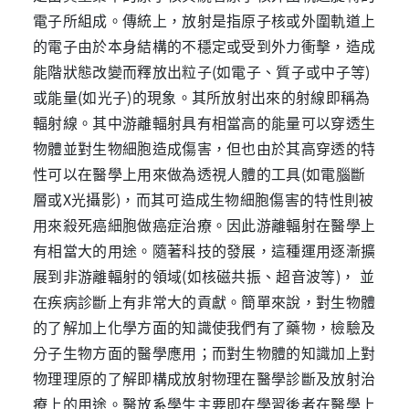
電子所組成。傳統上，放射是指原子核或外圍軌道上
的電子由於本身結構的不穩定或受到外力衝擊，造成
能階狀態改變而釋放出粒子(如電子、質子或中子等)
或能量(如光子)的現象。其所放射出來的射線即稱為
輻射線。其中游離輻射具有相當高的能量可以穿透生
物體並對生物細胞造成傷害，但也由於其高穿透的特
性可以在醫學上用來做為透視人體的工具(如電腦斷
層或X光攝影)，而其可造成生物細胞傷害的特性則被
用來殺死癌細胞做癌症治療。因此游離輻射在醫學上
有相當大的用途。隨著科技的發展，這種運用逐漸擴
展到非游離輻射的領域(如核磁共振、超音波等)， 並
在疾病診斷上有非常大的貢獻。簡單來說，對生物體
的了解加上化學方面的知識使我們有了藥物，檢驗及
分子生物方面的醫學應用；而對生物體的知識加上對
物理理原的了解即構成放射物理在醫學診斷及放射治
療上的用途。醫放系學生主要即在學習後者在醫學上