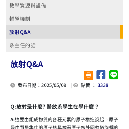
教學資源與設備
輔導機制
放射Q&A
系主任的話
放射Q&A
分享至臉書
分享至 
友善列印(另開視窗)
發布日期：2025/05/09
|
點閱 ：
3338
Q:
放射是什麼
?
醫放系學生在學什麼？
A:
這要由組成物質的各種元素的原子構造說起。原子
是由質量集中的原子核與繞著原子核外圍軌道旋轉的