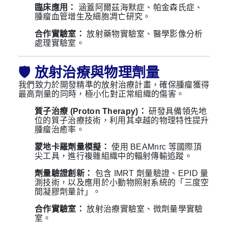
臨床應用：
涵蓋阿爾茲海默症、帕金森氏症、
腫瘤血管增生及細胞凋亡研究。
合作實驗室：
放射藥物實驗室、醫學影像分析
處理實驗室。
🛡️ 放射治療與物理劑量
我們致力於開發精準的放射治療計畫，確保腫瘤獲得
最高劑量的同時，極小化對正常組織的傷害。
質子治療 (Proton Therapy)：
研發具備領先地
位的質子治療技術，利用其卓越的物理特性提升
腫瘤治癒率。
蒙地卡羅劑量模擬：
使用 BEAMnrc 等國際頂
尖工具，進行複雜組織中的輻射傳輸追蹤。
劑量驗證創新：
包含 IMRT 劑量驗證、EPID 量
測技術，以及應用於小動物照射系統的「三度空
間凝膠劑量計」。
合作實驗室：
放射治療實驗室、微劑量學實驗
室。