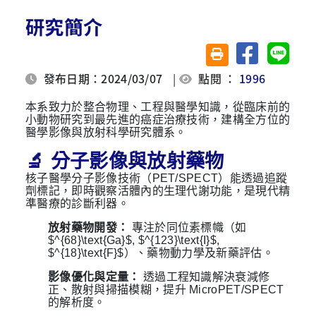
研究簡介
分享至臉書
分享至 
友善列印(另開視窗)
發布日期：2024/03/07
|
點閱 ：
1996
本系致力於整合物理、工程與醫學知識，從臨床前的
小動物研究到最先進的癌症治療技術，建構全方位的
醫學影像與放射科學研究體系。
🔬 分子影像與放射藥物
核子醫學分子影像技術（PET/SPECT）能透過追蹤
劑標記，即時觀察活體內的生理代謝功能，是現代精
準醫療的診斷利器。
放射藥物開發：
專注於同位素標幟（如
$^{68}\text{Ga}$, $^{123}\text{I}$,
$^{18}\text{F}$）、藥物動力學及新藥評估。
影像優化與定量：
透過工程知識解決衰減修
正、散射與掃描模糊，提升 MicroPET/SPECT
的解析度。