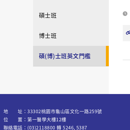
碩士班
博士班
碩(博)士班英文門檻
地 址：33302桃園市龜山區文化一路259號
位 置：第一醫學大樓12樓
聯絡電話：(03)2118800 轉 5246, 5387