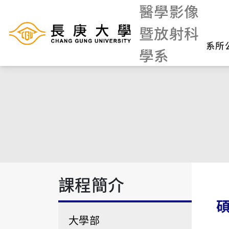
醫學影像
暨放射科
系所
學系
課程簡介
碩
大學部