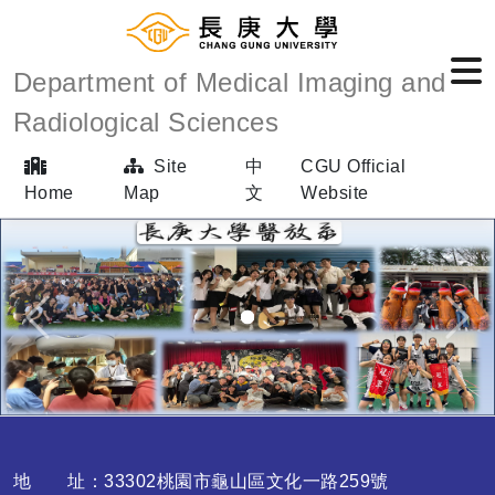
Department of Medical Imaging and
Radiological Sciences
Site
中
CGU Official
Home
Map
文
Website
Previous
Next
地 址：33302桃園市龜山區文化一路259號