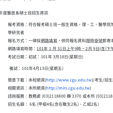
學年度醫放系碩士班招生資訊
報考資格：符合報考碩士班一般生資格，理、工、
醫學院
學研究者
報名方式：一律採
網路填寫
，併同報名資料
限時掛號
郵寄
網路填寫時間：
101
年
1
月
31
日上午
9
時
~ 2月 9
日
(
含
)
下
考試日期：初試：101年 3月18日(星期日)
：101年4月13日(星期五)
簡章下載：本校網頁(
http://www.cgu.edu.
tw
)/考生/招
相關資訊：本所網頁(
http://mirs.cgu.
edu.tw
)
諮詢服務：教務處 (03)2118800 轉 3370 或本所 (03)21188
招生名額： 6名 (甲組4名(含在職生2名)、乙組2名)