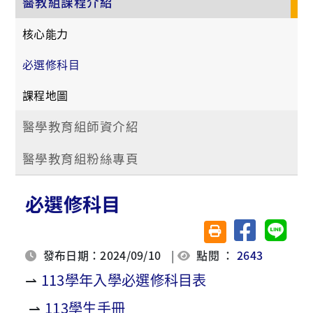
醫教組課程介紹
核心能力
必選修科目
課程地圖
醫學教育組師資介紹
醫學教育組粉絲專頁
必選修科目
分享至臉書
分享至 
友善列印(另開視窗)
發布日期：2024/09/10
|
點閱 ：
2643
⇀
113學年入學必選修科目表
⇀
113學生手冊