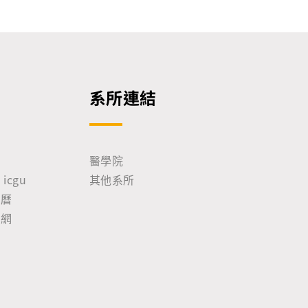
系所連結
院
醫學院
icgu
其他系所
事曆
尋網