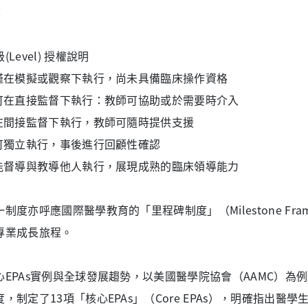
：
(Level) 授權說明
 僅在模擬或觀察下執行，尚未具備臨床操作資格
 可在直接監督下執行：教師可協助或於需要時介入
 在間接監督下執行，教師可隨時提供支援
 可獨立執行，事後進行回顧性確認
 能督導與教導他人執行，展現成熟的臨床領導能力
一制度亦呼應國際醫學教育的「里程碑制度」（Milestone Fr
專業成長旅程。
心EPAs實例與全球發展趨勢，以美國醫學院協會（AAMC）
度，制定了13項「核心EPAs」（Core EPAs），明確指出