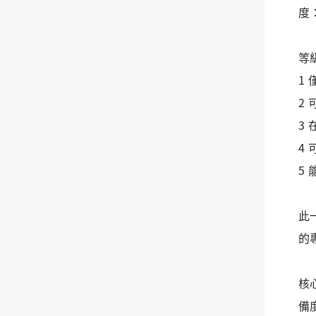
度
等級
1
2
3
4
5
此
的
核
備