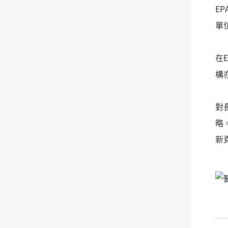
E
單
在
構
對
略
新