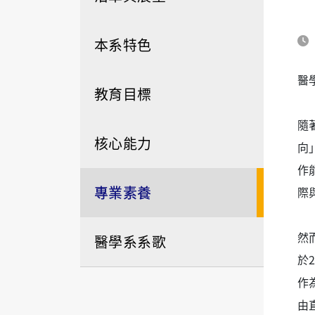
本系特色
醫
教育目標
隨
核心能力
向
作
專業素養
際
然
醫學系系歌
於2
作
由