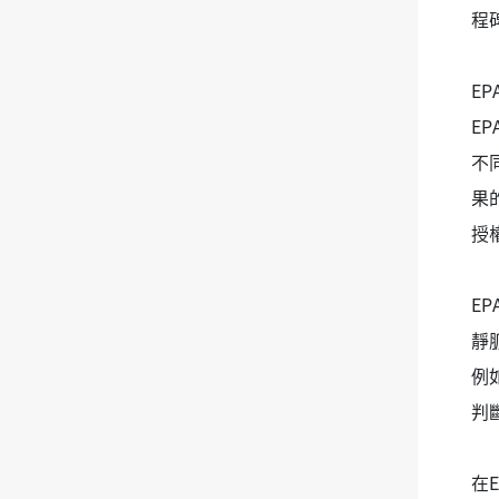
程
E
E
不
果的
授
E
靜
例
判
在