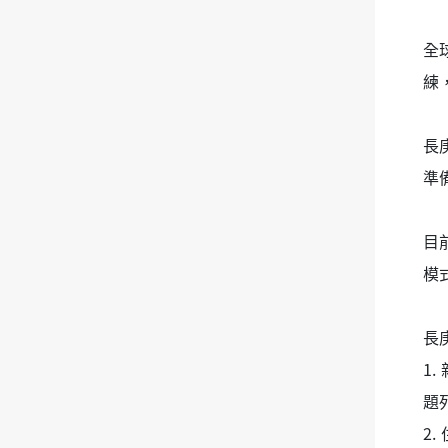
全
練
長
準
目
模
長
1
題
2