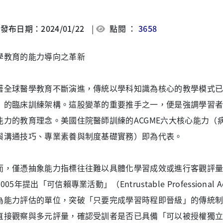
發布日期：2024/01/22
|
點閱 ：
3658
學教育的能力導向之革新
著全球醫學教育不斷演進，傳統以學科知識為核心的教學模式
」的臨床訓練架構。這股變革的重要推手之一，便是強調學習
能力的教育理念。美國住院醫師訓練的ACGME六大核心能力（
與溝通技巧、專業素養與制度基礎實務）即為代表。
而，僅憑抽象能力指標往往難以具體化學習成效或進行客觀評量。因此，
005年提出「可信賴專業活動」（Entrustable Professional 
為能力評估的單位，突破「只要完成學習時程即晉級」的傳統制度
直接觀察與多元評量，確認受訓者是否已具備「可以被授權獨