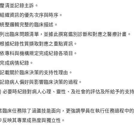
1) 釐清並記錄主訴。
2) 組織資訊的優先次序與時序。
3) 統整邏輯完整的臨床描述。
4) 列出臨床問題清單，並據此撰寫鑑別診斷和對應之醫療計畫。
5) 根據紀錄性質擷取對應之重點資訊。
6) 依專科與機構規定完成紀錄各項目。
7) 完成病情紀錄。
8) 記載關於臨床決策的支持性理由。
9) 記錄病人偏好與影響臨床決策的過程。
10) 必要時紀錄對病人心理、靈性、及社會的評估及所給予的支
述臨床任務除了涵蓋技能面向，更強調學員在執行任務過程中
步反映其專業成熟度與獨立性。