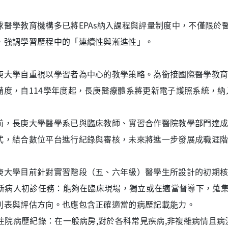
球醫學教育機構多已將EPAs納入課程與評量制度中，不僅限於
，強調學習歷程中的「連續性與漸進性」。
庚大學自重視以學習者為中心的教學策略。為銜接國際醫學教
備度，自114學年度起，長庚醫療體系將更新電子護照系統，納
前，長庚大學醫學系已與臨床教師、實習合作醫院教學部門達成初
式，結合數位平台進行紀錄與審核，未來將進一步發展成職涯
庚大學目前針對實習階段（五、六年級）醫學生所設計的初期核心
. 新病人初診任務：能夠在臨床現場，獨立或在適當督導下，蒐
列表與評估方向。也應包含正確適當的病歷記載能力。
. 住院病歷紀錄：在一般病房,對於各科常見疾病,非複雜病情且病