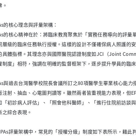
碑。
PAs的核心理念與評量架構：
PAs的核心精神在於：將臨床教育聚焦於「實務任務導向的評量
同層級的臨床任務執行授權。這樣的設計不僅確保病人照護的
具體指標。其理念亦與國際醫院認證制度如JCI（Joint Commiss
權制度」相符，強調在明確的監督框架下，逐步提升學員的臨
PAs與過去台灣醫學校院長會議所訂之80項醫學生畢業核心能
脈注射、抽血、心電圖判讀等。雖然兩者皆重視能力表現，但EP
如「初診病人評估」、「照會他科醫師」、「進行住院前訪談
斷之綜合表現。
EPAs評量架構中，常見的「授權分級」制度如下表所示，藉此