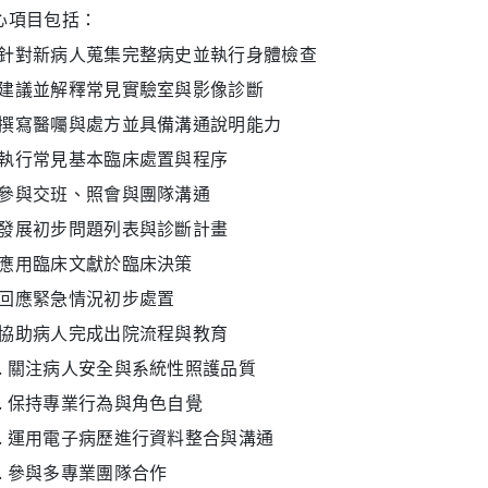
心項目包括：
. 針對新病人蒐集完整病史並執行身體檢查
. 建議並解釋常見實驗室與影像診斷
. 撰寫醫囑與處方並具備溝通說明能力
. 執行常見基本臨床處置與程序
. 參與交班、照會與團隊溝通
. 發展初步問題列表與診斷計畫
. 應用臨床文獻於臨床決策
. 回應緊急情況初步處置
. 協助病人完成出院流程與教育
0. 關注病人安全與系統性照護品質
1. 保持專業行為與角色自覺
2. 運用電子病歷進行資料整合與溝通
3. 參與多專業團隊合作