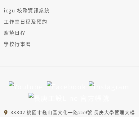
icgu 校務資訊系統
工作室日程及預約
窯燒日程
學校行事曆
33302 桃園市龜山區文化一路259號 長庚大學管理大樓
6樓A區、B1樓
(03)2118800 轉5421
id@mail.cgu.edu.tw