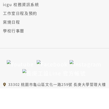
icgu 校務資訊系統
工作室日程及預約
窯燒日程
學校行事曆
33302 桃園市龜山區文化一路259號 長庚大學管理大樓
6樓A區、B1樓
(03)2118800 轉5421
id@mail.cgu.edu.tw