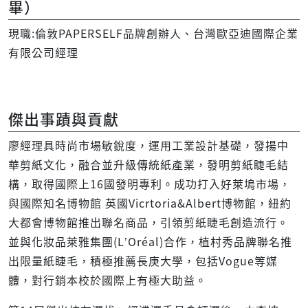
畢）
現職:倫敦PAPERSELF品牌創辦人、台灣歐亞迪國際企業
有限公司經理
傑出事蹟與貢獻
廖經理具時尚市場敏銳度，運用工業設計基礎，發揚中
華剪紙文化，融合並升級傳統紙產業，發明剪紙睫毛結
構，取得國際上16國發明專利。成功打入好萊塢市場，
與國際知名博物館 英國Vicrtoria&Albert博物館，紐約
大都會博物館推出聯名商品，引領剪紙睫毛創造流行。
並與化妝品萊雅集團(L’Oréal)合作，植村秀品牌聯名推
出限量紙睫毛，積極推薦長庚大學，包括Vogue等媒
體，對行銷本校於國際上有極大助益。