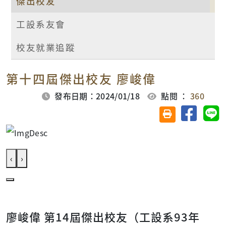
傑出校友
工設系友會
校友就業追蹤
第十四屆傑出校友 廖峻偉
發布日期：2024/01/18
點閱 ：
360
分享至臉
分
友善列印(另開視
‹
›
廖峻偉 第14屆傑出校友（工設系93年