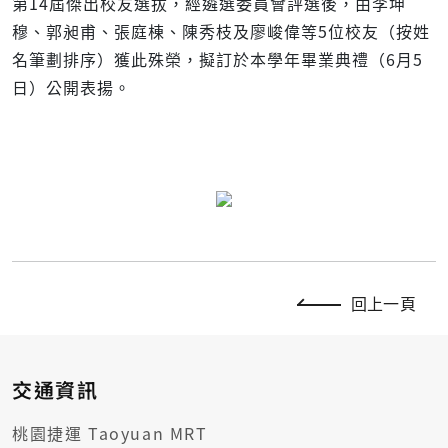
第14屆傑出校友選拔，經遴選委員會評選後，由李坤
穆、郭昶甫、張庭棟、陳秀枝及廖峻偉等5位校友（按姓
名筆劃排序）獲此殊榮，擬訂於本學年畢業典禮（6月5
日）公開表揚。
回上一頁
交通資訊
桃園捷運 Taoyuan MRT