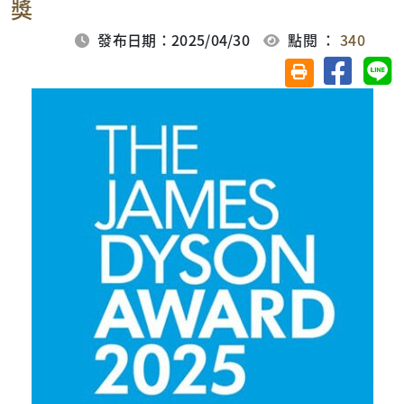
獎
發布日期：2025/04/30
點閱 ：
340
分享至臉
分
友善列印(另開視