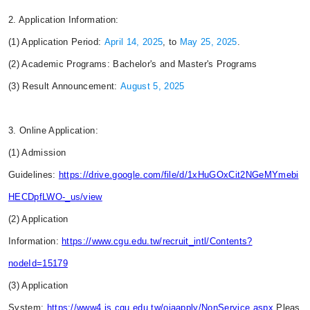
2. Application Information:
(1) Application Period:
April 14, 2025
, to
May 25, 2025
.
(2) Academic Programs: Bachelor's and Master's Programs
(3) Result Announcement:
August 5, 2025
3. Online Application:
(1) Admission
Guidelines:
https://drive.google.com/file/d/1xHuGOxCit2NGeMYmebi
HECDpfLWO-_us/view
(2) Application
Information:
https://www.cgu.edu.tw/recruit_intl/Contents?
nodeId=15179
(3) Application
System:
https://www4.is.cgu.edu.tw/oiaapply/NonService.aspx
Pleas