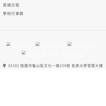
窯燒日程
學校行事曆
33302 桃園市龜山區文化一路259號 長庚大學管理大樓
6樓A區、B1樓
(03)2118800 轉5421
id@mail.cgu.edu.tw
版權所有 © 長庚大學工業設計系 保留所有權利。