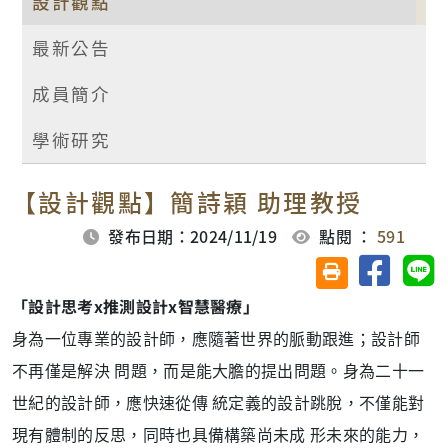
設計觀點
最新公告
成員簡介
學術研究
【設計觀點】簡詩穎 助理教授
發布日期：2024/11/19
點閱 ：
591
分享至臉
分
友善列印(另開視
「設計思考x推測設計x智慧醫療」
身為一位專業的設計師，應隨著世界的脈動跟進；設計師
不再僅是解決 問題，而是能大膽的提出問題。身為二十一
世紀的設計師，應快速從傳 統定義的設計跳脫，不僅能對
現有體制的反思，同時也具備構築尚未成 形未來的能力，