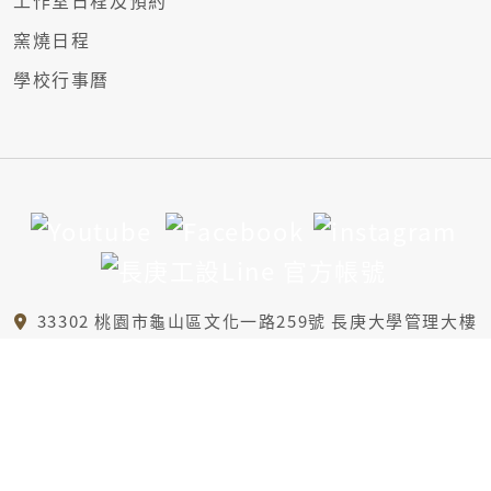
工作室日程及預約
窯燒日程
學校行事曆
33302 桃園市龜山區文化一路259號 長庚大學管理大樓
6樓A區、B1樓
(03)2118800 轉5421
id@mail.cgu.edu.tw
版權所有 © 長庚大學工業設計系 保留所有權利。