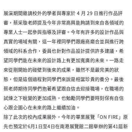
展演期間邀請校外的學者與專家於 4 月 29 日進行作品評
審，蔡采璇老師提及今年非常高興能夠請到來自各領域的
專業人士一起參與指導及評審。今年有許多的設計作品與
真實的場域有關，這一年裡同學們跟廠商磨合並與進行跨
領域的科系合作，委員也針對作品設計提供許多建議，希
望同學們能在未來的設計路上有更加寬廣的未來。一路走
來從剛開始的碰壁到後來的成果，雖然不是最完美的狀
態，但是這個過程對同學們來說是相當珍貴的養分。最後
蔡老師期待同學們抱著希望跟自信去迎接職場，在職場的
試煉之下蛻變的更加成熟，也勉勵同學們要時刻保有自信
心跟企圖心在未來的路上繼續加油。
除了此次的校內成果展外，今年的畢業展覽「ON FIRE」原
先也預定於6月1日至4日在南港展覽館二館舉辦的第41屆新