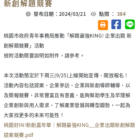
新創解題競賽
發布日期：2024/03/21
點閱 ：
384
分享至臉
分
友善列印(另開視
桃園市政府青年事務局推動「解題最強KING! 企業出題 新
創解題競賽」活動
檢附活動簡要說明如附件，請參考。
本次活動預定於下周三(9/25)上線開始宣傳、開放報名 !
活動內容包括提案、企業參訪、企業與新創導師輔導、以
及簡報競賽，非常豐富且有意義，能夠幫助學生及早理解
企業創新與用人需求、了解產業發展與轉型趨勢，一起為
大家找更多的未來可能性！
桃園好IN!新創嘉年華｜解題最強KING__企業出題新創解題
提案競賽.pdf