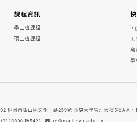
課程資訊
快
學士班課程
i
碩士班課程
工
窯
學
302 桃園市龜山區文化一路259號 長庚大學管理大樓6樓A區、
3)2118800 轉5421
id@mail.cgu.edu.tw