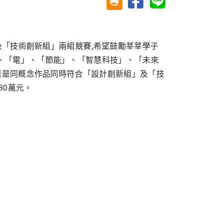
友善列印(另開視窗)
」及「技術創新組」兩組競賽,希望鼓勵莘莘學子
、「電」、「節能」、「智慧科技」、「未來
,若是同概念作品同時符合「設計創新組」及「技
80萬元。