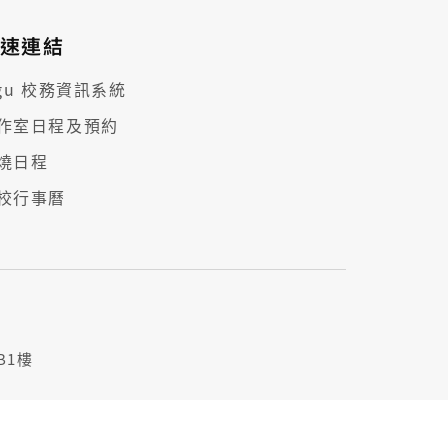
速連結
cgu 校務資訊系統
作室日程及預約
燒日程
校行事曆
B1樓