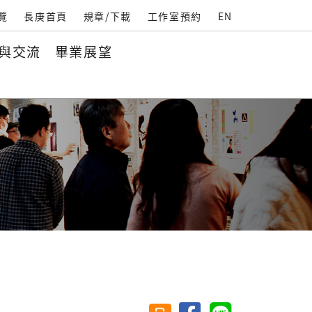
覽
長庚首頁
規章/下載
工作室預約
EN
與交流
畢業展望
首頁
關於本系
最新公告
設計競賽
分享至臉書
分享至 Line