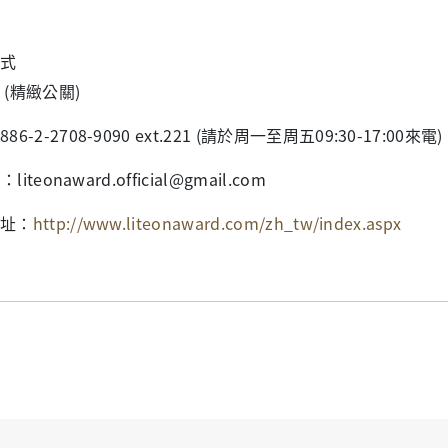
式
 (精緻公關)
86-2-2708-9090 ext.221 (請於周一至周五09:30-17:00來電)
l：liteonaward.official@gmail.com
址：
http://www.liteonaward.com/zh_tw/index.aspx