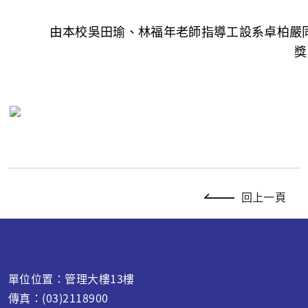
由
本校
吳田瑜、林福年老師指導
工設系卓柏嚴
獎
回上一頁
單位位置：管理大樓13樓
傳真：(03)2118900