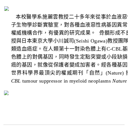
本校醫學系施麗雲教授二十多年來從事於血液惡
子生物學診斷實驗室，對各種血液惡性病基因異常
權威機構合作，有優異的研究成果。
骨髓形成不
授與日本東京大學小川誠司
(Seishi Ogawa)
教授團
類造血癌症。在人類第十一對染色體上有
C-CBL
基
色體上的對偶基因，同時發生定點突變或小段缺損
癌的基因，就像從保護者變成加害者。經各種基因
世界科學界最頂尖的權威期刊「自然」
(Nature)
CBL
tumour suppressor in myeloid neoplasms
Nature