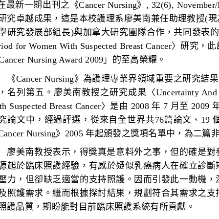
在最新一期出刊之《Cancer Nursing》, 32(6), Nove
研究卓越成果，這是本校護理系廖美南兼任助理教授(
學研究發展部組長)與加拿大研究團隊合作，共同發表的〈Uncertainty 
riod for Women With Suspected Breast Cancer〉研
 Cancer Nursing Award 2009」的至高榮耀。
Cancer Nursing》為護理專業界領域重要之研究結果
名列第五。廖美南教授之研究成果〈Uncertainty And Anxiety Du
th Suspected Breast Cancer〉是由 2008 年 7 月至 
究論文中，經過評選，從來自全世界共76篇論文、19
Cancer Nursing》2005 年起頒發之獎項名單中，
美南教授表示，得獎真是意料外之事，但的確是對參
源起於臨床照護經驗，有感於疑似乳癌病人在確立診斷
壓力，但卻缺乏適當的支持照護。因而引發此一動機，
及照護需求。繼而根據探討結果，規劃符合其需求之支
照護品質，期盼能對目前臨床照護系統有所貢獻。