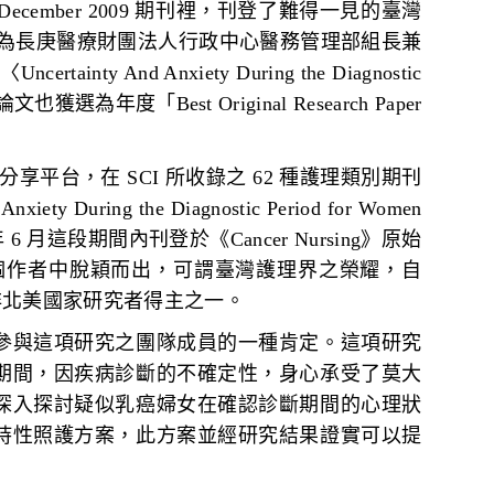
mber/December 2009 期刊裡，刊登了難得一見的臺灣
現為長庚醫療財團法人行政中心醫務管理部組長兼
And Anxiety During the Diagnostic
究，此論文也獲選為年度「Best Original Research Paper
分享平台，在 SCI 所收錄之 62 種護理類別期刊
ring the Diagnostic Period for Women
2009 年 6 月這段期間內刊登於《Cancer Nursing》原始
 個作者中脫穎而出，可謂臺灣護理界之榮耀，自
為二篇非北美國家研究者得主之一。
與這項研究之團隊成員的一種肯定。這項研究
期間，因疾病診斷的不確定性，身心承受了莫大
深入探討疑似乳癌婦女在確認診斷期間的心理狀
持性照護方案，此方案並經研究結果證實可以提