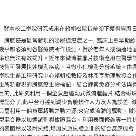
賀本校工學院研究成果在賴朝松院長帶領下獲得經濟
胱癌是最常發現的泌尿道癌症之ㄧ
,
臨床上愈早期診
幾乎都必須到各醫療院所作檢測，對於老年人或偏遠地
率也無法有效提升。近年來微流體晶片技術應用在醫學
技術可發展快速檢測疾病、且微小化檢測分析系統。由
學院生醫工程研究中心賴朝松教授及林彥亨助理教授合
生所新發現的膀胱癌生物標記，結合酵素免疫分析法與
目的
,
此研究利用一個全負壓驅動式微流體晶片
,
結合磁
標記分子
,
此平台可達到減少實驗操作人力及人為誤差
,
只需利用一個負壓趨動之動力源
,
來完成流體的驅動、微
型混合器以加速試劑與檢體混合。利用表面修飾專一性
的表面積以吸附抗體
,
增加抗原抗體之間的結合反應機會