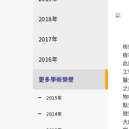
2018年
2017年
膀
術
檢
2016年
此
工
更多學術榮譽
醫
之
2015年
物
點
2014年
微
大