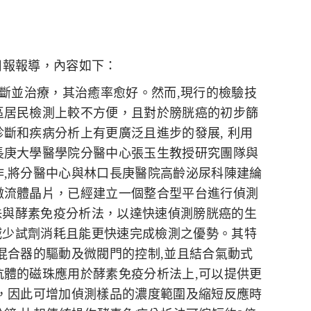
日報報導，內容如下：
斷並治療，其治癒率愈好。然而
,
現行的檢驗技
區居民檢測上較不方便，且對於膀胱癌的初步篩
診斷和疾病分析上有更廣泛且進步的發展
,
利用
長庚大學醫學院分醫中心張玉生教授研究團隊與
作
,
將分醫中心與林口長庚醫院高齡泌尿科陳建綸
微流體晶片，已經建立一個整合型平台進行偵測
珠與酵素免疫分析法，以達快速偵測膀胱癌的生
減少試劑消耗且能更快速完成檢測之優勢。其特
混合器的驅動及微閥門的控制
,
並且結合氣動式
抗體的磁珠應用於酵素免疫分析法上
,
可以提供更
，因此可增加偵測樣品的濃度範圍及縮短反應時