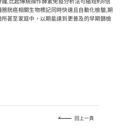
分鐘
,
比起傳統操作酵素免疫分析法可縮短約
8
倍
種膀胱癌相關生物標記同時快速且自動化檢驗
,
期
驗所甚至家庭中，以期能達到更普及的早期篩檢
回上一頁