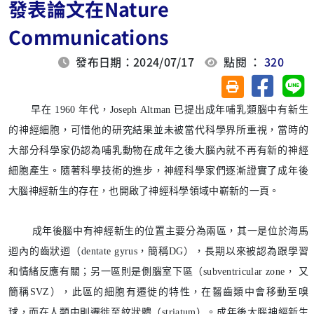
發表論文在Nature
Communications
發布日期：2024/07/17
點閱 ：
320
分享至臉
分
友善列印(另開視
早在 1960 年代，Joseph Altman 已提出成年哺乳類腦中有新生
的神經細胞，可惜他的研究結果並未被當代科學界所重視，當時的
大部分科學家仍認為哺乳動物在成年之後大腦內就不再有新的神經
細胞產生。隨著科學技術的進步，神經科學家們逐漸證實了成年後
大腦神經新生的存在，也開啟了神經科學領域中嶄新的一頁。
成年後腦中有神經新生的位置主要分為兩區，其一是位於海馬
迴內的齒狀迴（dentate gyrus，簡稱DG），長期以來被認為跟學習
和情緒反應有關；另一區則是側腦室下區（subventricular zone， 又
簡稱SVZ），此區的細胞有遷徙的特性，在齧齒類中會移動至嗅
球，而在人類中則遷徙至紋狀體（striatum）。成年後大腦神經新生