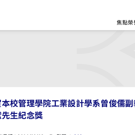
區
焦點榮
賀本校管理學院工業設計學系曾俊儒副
猷先生紀念獎