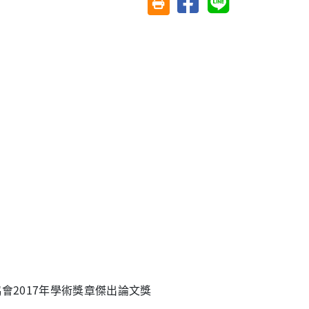
友善列印(另開視窗)
2017年學術獎章傑出論文獎