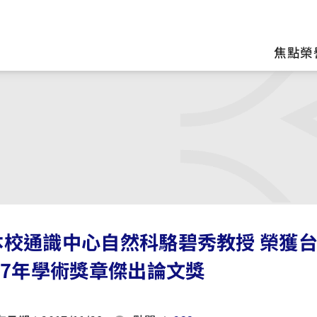
區
焦點榮
本校通識中心自然科駱碧秀教授 榮獲
17年學術獎章傑出論文獎