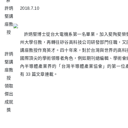
系
許炳
2018.7.10
堅講
座教
授
許炳堅博士從台大電機系第一名畢業，加入斐陶斐榮
州大學任教，再轉往矽谷高科技公司研發部門任職，又
講座教授作育英才。四十年來，對於台灣與世界的高科
許炳
國際頂尖的學術領導者角色，例如期刊總編輯、學術會
堅講
內半導體產業界的「台灣半導體產業協會」的第一位產學
座教
有 33 篇文章連載。
授
領取
傑出
成就
獎