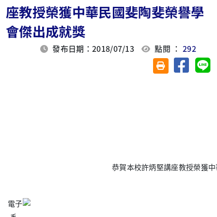
座教授榮獲中華民國斐陶斐榮譽學
會傑出成就獎
發布日期：2018/07/13
點閱 ：
292
分享至臉
分
友善列印(另開視
恭賀本校許炳堅講座教授榮獲中華
電子