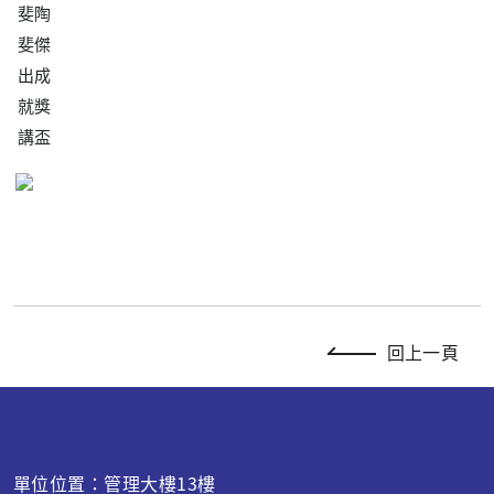
斐陶
斐傑
出成
就獎
講盃
回上一頁
單位位置：管理大樓13樓