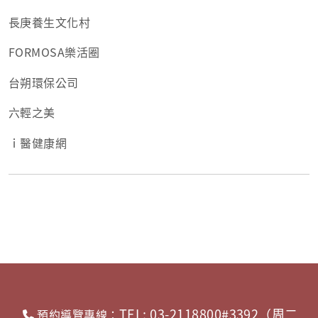
長庚養生文化村
FORMOSA樂活圈
台朔環保公司
六輕之美
ｉ醫健康網
TEL: 03-2118800#3392（周二
預約導覽專線：