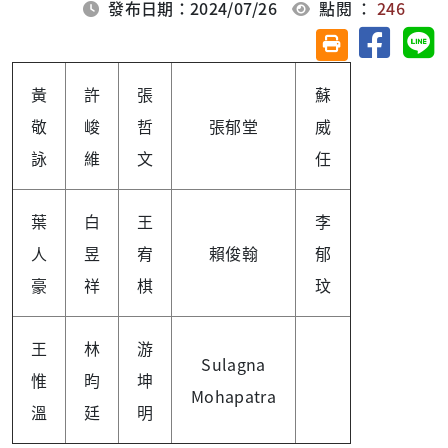
發布日期：2024/07/26
點閱 ：
246
分享至臉
分
友善列印(另開視
黃
許
張
蘇
敬
峻
哲
張郁堂
威
詠
維
文
任
葉
白
王
李
人
昱
宥
賴俊翰
郁
豪
祥
棋
玟
王
林
游
Sulagna
惟
昀
坤
Mohapatra
溫
廷
明