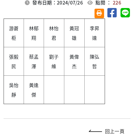
發布日期：2024/07/26
點閱 ：
226
分享至臉
分
友善列印(另開視
游蒼
林郁
林怡
黃冠
李昇
柜
翔
君
雄
達
張毅
蔡孟
劉子
黃偉
陳弘
民
澤
維
杰
哲
吳怡
黃逢
靜
傑
回上一頁