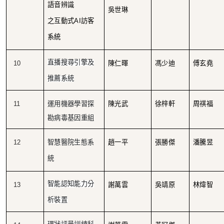
語音辨識
吳世琳
之互動式AI訪客
系統
直播搜尋引擎及
10
陳仁暉
馮少迪
傅玄堯
推薦系統
11
運用機器學習探
陳光武
徐梓軒
周祺福
勘病毒基因重組
12
智慧醫院生態系
趙一平
張勝傑
潘騰昱
統
智能認知能力分
13
謝萬雲
吳靖原
林煒智
析裝置