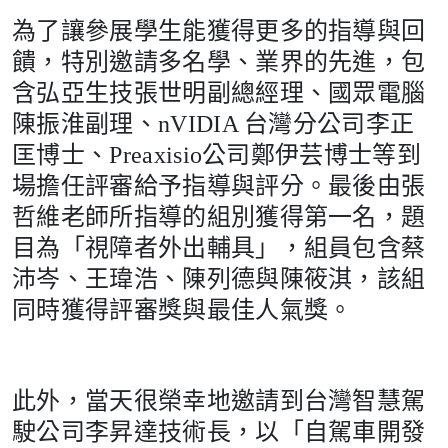
為了讓參展學生能獲得更多的指導與回
饋，特別邀請多名學、業界的先進，包
含弘亞生技張世明副總經理、國眾電腦
陳振淮副理、nVIDIA 台灣分公司李正
匡博士、Preaxisio公司鄭伊芸博士等到
場擔任評審給予指導與評分。最後由張
哲維老師所指導的組別獲得第一名，題
目為「視障者外出輔具」，組員包含蔡
沛岑、王瑋浩、陳列德與陳筱淇，該組
同時獲得評審獎與最佳人氣獎。
此外，當天很榮幸地邀請到台灣智慧駕
駛公司李昇達技術長，以「自駕車開發