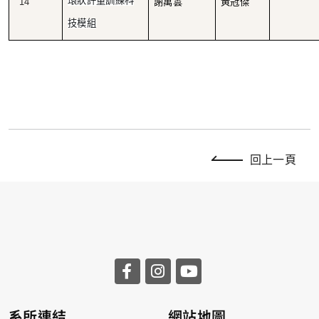
環狀評量訓練科
14
謝萬雲
黃冠傑
技模組
回上一頁
系所連結
網站地圖