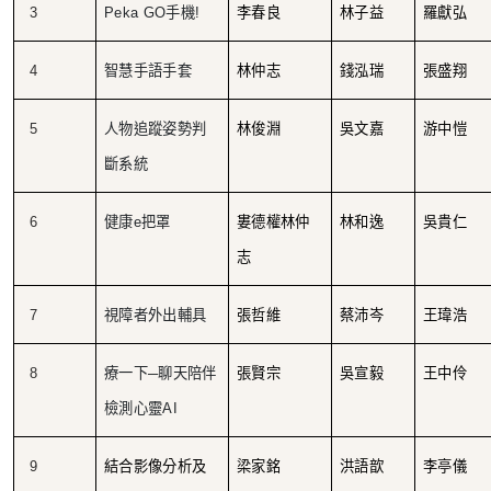
3
Peka GO
手機!
李春良
林子益
羅獻弘
4
智慧手語手套
林仲志
錢泓瑞
張盛翔
5
人物追蹤姿勢判
林俊淵
吳文嘉
游中愷
斷系統
6
健康e把罩
婁德權林仲
林和逸
吳貴仁
志
7
視障者外出輔具
張哲維
蔡沛岑
王瑋浩
8
療一下─聊天陪伴
張賢宗
吳宣毅
王中伶
檢測心靈AI
9
結合影像分析及
梁家銘
洪語歆
李亭儀