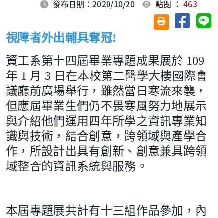
發布日期：2020/10/20
點閱 ：
463
分享至臉
分
友善列印(另開視
視障者外出輔具奪冠!
資工系第十四屆畢業專題成果展於 109
年 1 月 3 日在本校第二醫學大樓國際會
議廳前廣場舉行，雖然當日寒流來襲，
但應屆畢業生們仍不畏寒風努力地展示
與介紹他們運用四年所學之資訊專業知
識與技術，結合創意，跨領域與產學合
作，所設計出具有創新、創意兼具跨領
域整合的資訊系統與服務。
本屆專題展共計有十三組作品參加，內