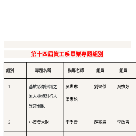
第十四屆資工系畢業專題組別
組別
專題名稱
指導老師
組員
組員
1
基於影像辨識之
吳世琳
劉智傑
吳婕妤
無人機偵測行人
梁家銘
異常倒臥
2
小資發大財
李季青
薛兆崴
李敏齊