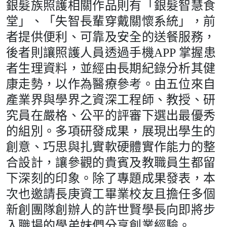
銀髮族照護相關作品則有「銀髮智慧食
堂」、「失智長輩穿戴關懷系統」，前
者提供便利、可靠及安全的送餐服務，
後者則讓照護人員透過手機APP 掌握患
者生理資料，並經由長期紀錄分析其健
康走勢，以作為醫療參考。由五位來自
產業界與學界之資深工程師、教授、研
究員在嚴格、公平的評審下選出最優秀
的組別。多項研發成果，展現出學生的
創意、巧思與扎實軟硬體實作能力的整
合設計，讓參觀的貴賓及教職員生都留
下深刻的印象。除了專題成果發表，本
次也邀請長庚資工畢業校友且擔任多個
新創團隊創辦人的許世賢學長向即將步
入職場的學弟妹們分享創業經驗。