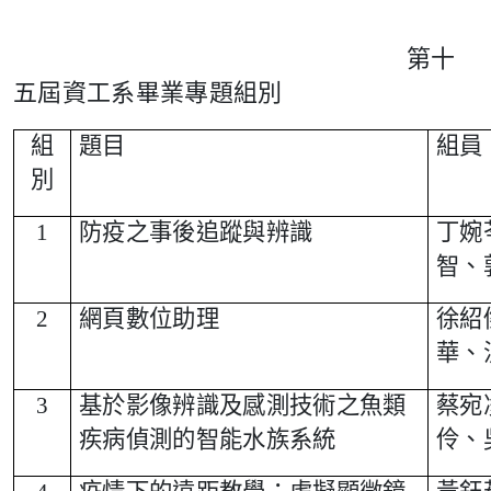
第十
五屆資工系畢業專題組別
組
題目
組員
別
1
防疫之事後追蹤與辨識
丁婉
智、
2
網頁數位助理
徐紹
華、
3
基於影像辨識及感測技術之魚類
蔡宛
疾病偵測的智能水族系統
伶、