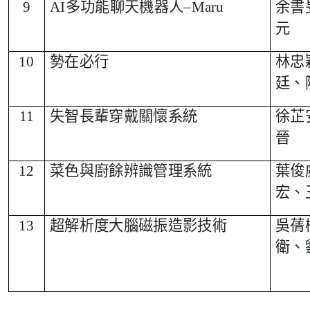
9
AI
多功能聊天機器人–Maru
余書
元
10
勢在必行
林忠
廷、
11
失智長輩穿戴關懷系統
徐芷
晉
12
菜色與廚餘辨識管理系統
葉俊
宏、
13
超解析度大腦磁振造影技術
吳蒨
衛、