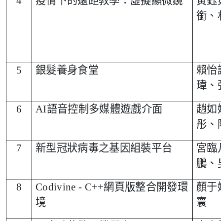
4
疫情下的遠距教學：虛擬顯微鏡
黃鈺
銜、
5
銀髮養身食堂
賴怡
瑋、
6
AI
語音控制多媒體遊戲介面
趙如
彤、
7
新型冠狀病毒之基因組裝平台
宮臨
鵬、
8
Codivine - C++
網頁版整合開發環
顏于
境
寰