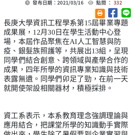
發布日期：2021/03/16
點閱 ：
332
分享至臉
分
友善列印(另開視
長庚大學資訊工程學系第15屆畢業專題
成果展，12月30日在學生活動中心登
場，本屆作品聚焦在AI人工智慧與防
疫、銀髮族照護等，共展出13組，呈現
同學們結合創意、跨領域與產學合作的
成果，四年所學的資訊專業知識與技術
表露無遺。同學們卯足了勁，在前一天
就開使架設相關器材，積極採排。
資工系表示，本系教育理念強調理論與
應用結合，把課堂所學的知識動手實際
做出來，學生除了暑假要到企業實習與