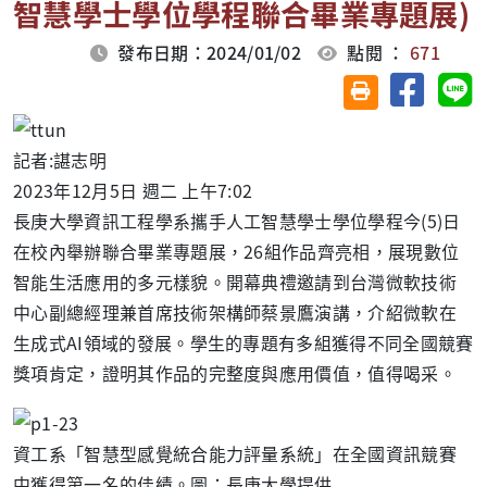
智慧學士學位學程聯合畢業專題展)
發布日期：2024/01/02
點閱 ：
671
分享至臉
分
友善列印(另開視
記者:諶志明
2023年12月5日 週二 上午7:02
長庚大學資訊工程學系攜手人工智慧學士學位學程今(5)日
在校內舉辦聯合畢業專題展，26組作品齊亮相，展現數位
智能生活應用的多元樣貌。開幕典禮邀請到台灣微軟技術
中心副總經理兼首席技術架構師蔡景鷹演講，介紹微軟在
生成式AI領域的發展。學生的專題有多組獲得不同全國競賽
獎項肯定，證明其作品的完整度與應用價值，值得喝采。
資工系「智慧型感覺統合能力評量系統」在全國資訊競賽
中獲得第一名的佳績。圖：長庚大學提供