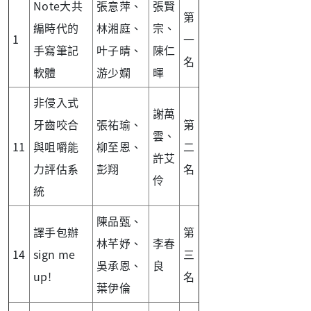
Note大共
張意萍、
張賢
第
編時代的
林湘庭、
宗、
1
一
手寫筆記
叶子晴、
陳仁
名
軟體
游少嫻
暉
非侵入式
謝萬
牙齒咬合
張祐瑜、
第
雲、
11
與咀嚼能
柳至恩、
二
許艾
力評估系
彭翔
名
伶
統
陳品甄、
譯手包辦
第
林芊妤、
李春
14
sign me
三
吳承恩、
良
up!
名
葉伊倫