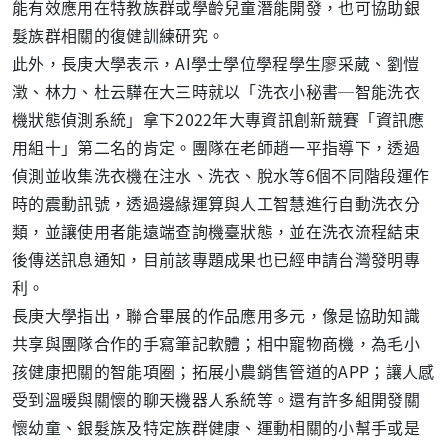
能有效應用在特教族群或學齡兒童潛能開發，也可協助銀
髮族群相關的復健訓練研究。
此外，長庚大學表示，AI學士學位學程學生廖采葳、劉愷
澂、林力、杜云驊在大三時就以「洗衣小秘書─智能洗衣
機狀態偵測系統」拿下2022年大專資訊創新競賽「資訊應
用組十」第二名的肯定。團隊在老師趙一平指導下，透過
偵測並收集洗衣機在注水、洗衣、脫水等6個不同階段運作
時的震動訊號，透過邊緣運算與人工智慧進行自動洗衣分
類，並讓使用者能遠端查詢機臺狀態，並在洗衣流程結束
後傳送訊息通知，目前該專題成果也已經申請台灣發明專
利。
長庚大學指出，聯合畢展的作品應用多元，像是協助知識
共享與團隊合作的手寫筆記軟體；相中寵物商機，為毛小
孩健康把關的智能項圈；拓展小農銷售管道的APP；讓人感
受到溫暖與關懷的聊天機器人系統等。還有許多組開發關
懷幼童、銀髮族及特定族群健康、運動相關的小幫手或是