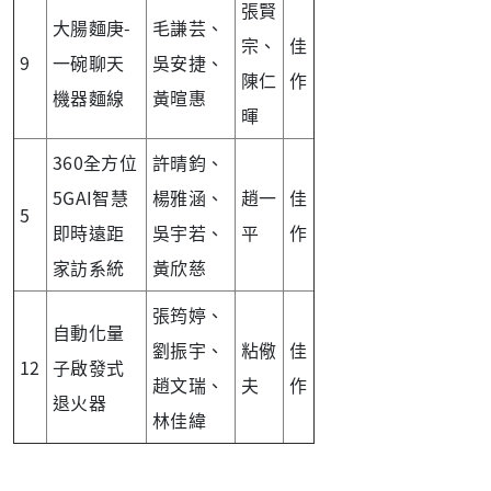
張賢
大腸麵庚-
毛謙芸、
宗、
佳
9
一碗聊天
吳安捷、
陳仁
作
機器麵線
黃暄惠
暉
360全方位
許晴鈞、
5GAI智慧
楊雅涵、
趙一
佳
5
即時遠距
吳宇若、
平
作
家訪系統
黃欣慈
張筠婷、
自動化量
劉振宇、
粘儆
佳
12
子啟發式
趙文瑞、
夫
作
退火器
林佳緯