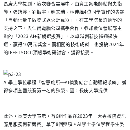
長庚大學提到，這次聯合畢展中，由資工系老師粘儆夫指
導，張筠婷、劉振宇、趙文瑞、林佳緯4位同學實作的專題
「自動化量子啟發式退火計算器」，在工學院長許炳堅的
支持之下，與仁寶電腦公司攜手合作，參加數位發展部主
辦的「2023 AI+新銳選拔賽」，以卓越創新技術通過決
選，贏得40萬元獎金。而相關的技術成就，也投稿2024年
的IEEE ISOCC頂級學術研討會，獲得接受。
AI學士學位學程「智慧廁所─AI偵測結合自動通報系統」獲
得多項全國競賽第一名的殊榮。圖：長庚大學提供
此外，長庚大學表示，有6組作品在2023年「大專校院資訊
應用服務創新競賽」拿了8個獎項。AI學士學位學程學生吳