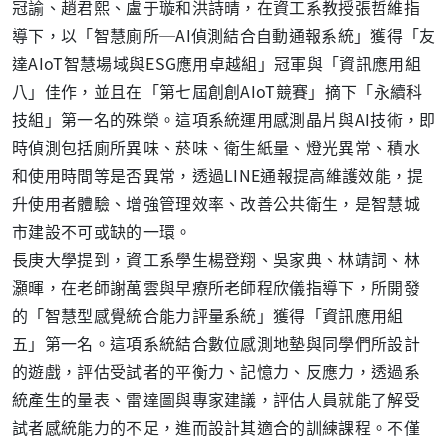
冠諭、趙君熙、盧于璇和洪詩晴，在資工系教授張哲維指
導下，以「智慧廁所─AI偵測結合自動通報系統」獲得「友
達AIoT智慧場域與ESG應用卓越組」冠軍與「資訊應用組
八」佳作，並且在「第七屆創創AIoT競賽」摘下「永續科
技組」第一名的殊榮。這項系統運用感測晶片與AI技術，即
時偵測包括廁所異味、菸味、衛生紙量、燈光異常、積水
和使用時間等是否異常，透過LINE通報提高維護效能，提
升使用者體驗、增強管理效率、改善公共衛生，是智慧城
市建設不可或缺的一環。
長庚大學提到，資工系學生楊登翔、吳家典、林靖詞、林
灝暉，在老師謝萬雲與早療所老師程欣儀指導下，所開發
的「智慧型感覺統合能力評量系統」獲得「資訊應用組
五」第一名。這項系統結合數位感測地墊與同學們所設計
的遊戲，評估受試者的平衡力、記憶力、反應力，透過系
統產生的量表、雷達圖與專家建議，評估人員就能了解受
試者感統能力的不足，進而設計其適合的訓練課程。不僅