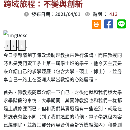
跨域旅程：不變與創新
發布日期：2021/04/01
點閱 ：
413
分享至臉
分
友善列印(另開視
,
‹
›
,
1
,
今日學報請到了陳政煥助理教授來進行演講，而陳教授同
時也是我們資工系上第一屆學士班的學長，他今天主要是
來介紹自己的求學經歷（包含大學、碩士、博士），並分
享自己一路上在亞洲大學當教授的心路歷程。
首先，陳教授簡單介紹一下自己，之後他就和我們說大學
求學階段的事情，大學期間，其實陳教授也和我們一樣都
是上課修課而已，但和我們其實還是有一些差別，就是在
於課表有些不同（到了我們這屆的時候，電子學課程內容
已經刪除，並將其部分內容合併至計算機組織內）和看到