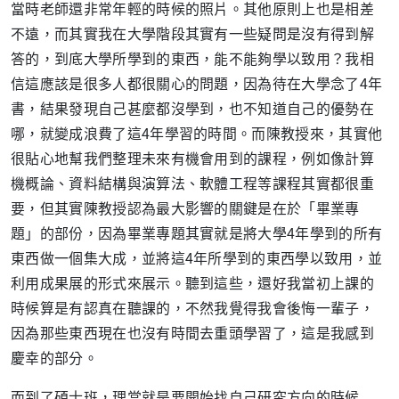
當時老師還非常年輕的時候的照片。其他原則上也是相差
不遠，而其實我在大學階段其實有一些疑問是沒有得到解
答的，到底大學所學到的東西，能不能夠學以致用？我相
信這應該是很多人都很關心的問題，因為待在大學念了4年
書，結果發現自己甚麼都沒學到，也不知道自己的優勢在
哪，就變成浪費了這4年學習的時間。而陳教授來，其實他
很貼心地幫我們整理未來有機會用到的課程，例如像計算
機概論、資料結構與演算法、軟體工程等課程其實都很重
要，但其實陳教授認為最大影響的關鍵是在於「畢業專
題」的部份，因為畢業專題其實就是將大學4年學到的所有
東西做一個集大成，並將這4年所學到的東西學以致用，並
利用成果展的形式來展示。聽到這些，還好我當初上課的
時候算是有認真在聽課的，不然我覺得我會後悔一輩子，
因為那些東西現在也沒有時間去重頭學習了，這是我感到
慶幸的部分。
而到了碩士班，理當就是要開始找自己研究方向的時候