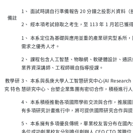
1、 面試時請自行準備報告 20 分鐘之投影片資料
備註
2、 經本項考試錄取之考生，至 113 年 1 月若已獲
1、 本系定位為基礎與應用並重的產業研究型系所
需求之優秀人才。
2、 課程包含人工智慧、物聯網、軟硬體設計、通
業界資深講師、工程師親自指導授課。
教學研
3、 本系與長庚大學人工智慧研究中心(AI Resea
究 特色
慧研究中心、台塑企業集團有密切合作，積極進行人
4、 本系積極推動各項國際學術交流與合作，推展
有多項研究計畫進行中，將可提供國際研究合作與提
5、 本系擁有多項優良傳統，畢業校友皆分布在國內外重要企業，
多位成功創業校友分別擔任創辦人,CEO,CTO 等職位