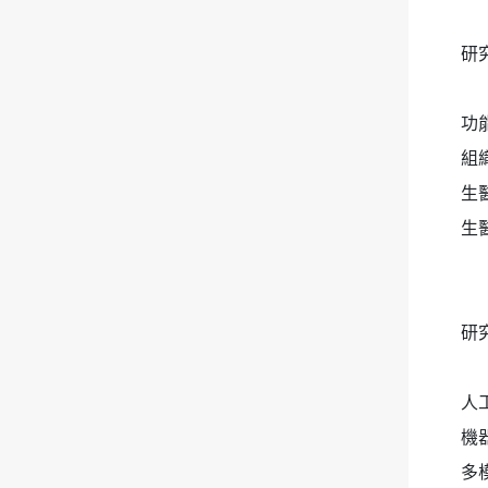
研
功
組
生
生
研
人
機
多