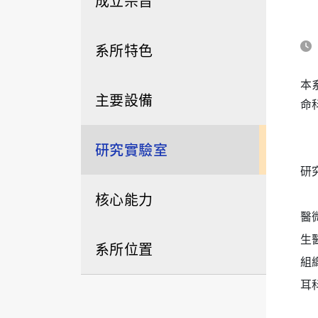
成立宗旨
系所特色
本
主要設備
命
研究實驗室
研
核心能力
醫
生
系所位置
組
耳