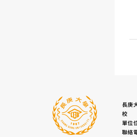
長庚
校 
單位
聯絡電話