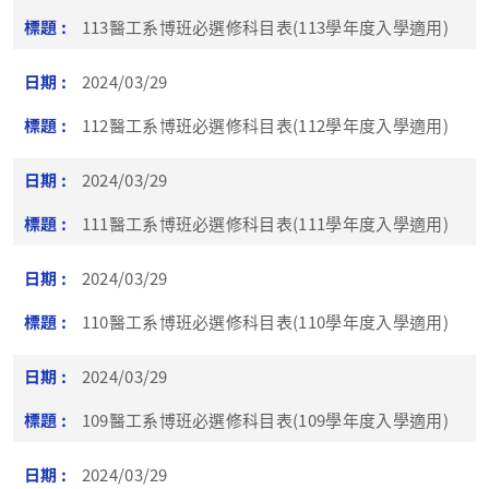
113醫工系博班必選修科目表(113學年度入學適用)
2024/03/29
112醫工系博班必選修科目表(112學年度入學適用)
2024/03/29
111醫工系博班必選修科目表(111學年度入學適用)
2024/03/29
110醫工系博班必選修科目表(110學年度入學適用)
2024/03/29
109醫工系博班必選修科目表(109學年度入學適用)
2024/03/29