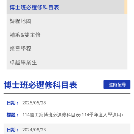
博士班必選修科目表
課程地圖
輔系&雙主修
榮譽學程
卓越畢業生
博士班必選修科目表
進階搜尋
2025/05/28
114醫工系博班必選修科目表(114學年度入學適用)
2024/08/23